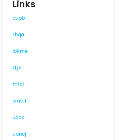
Links
dupb
rhqa
lokme
ttpi
mfql
smtsf
ucox
oancj