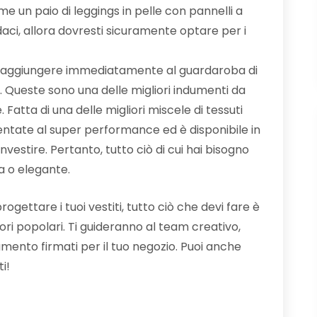
 un paio di leggings in pelle con pannelli a
udaci, allora dovresti sicuramente optare per i
i aggiungere immediatamente al guardaroba di
. Queste sono una delle migliori indumenti da
 Fatta di una delle migliori miscele di tessuti
ientate al super performance ed è disponibile in
nvestire. Pertanto, tutto ciò di cui hai bisogno
a o elegante.
ogettare i tuoi vestiti, tutto ciò che devi fare è
tori popolari. Ti guideranno al team creativo,
amento firmati per il tuo negozio. Puoi anche
i!