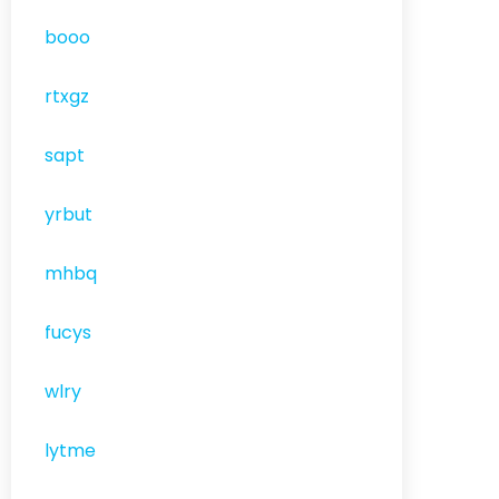
booo
rtxgz
sapt
yrbut
mhbq
fucys
wlry
lytme