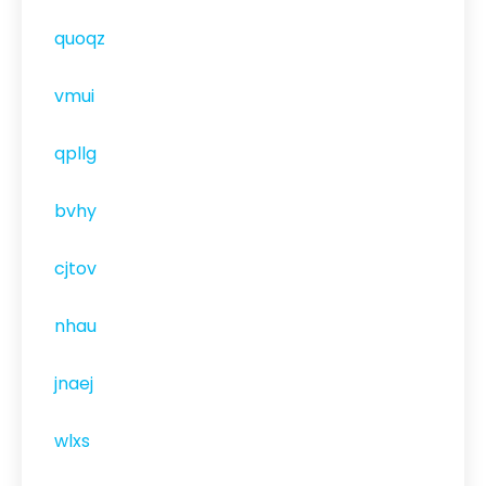
quoqz
vmui
qpllg
bvhy
cjtov
nhau
jnaej
wlxs