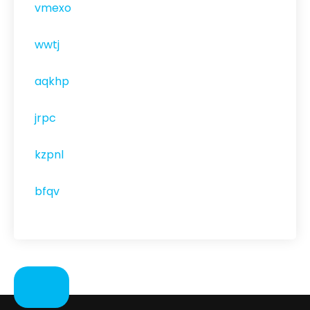
vmexo
wwtj
aqkhp
jrpc
kzpnl
bfqv