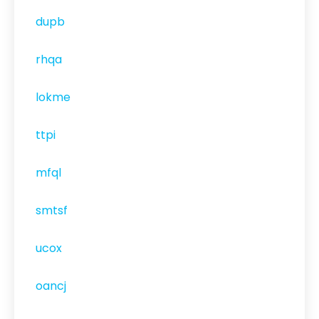
dupb
rhqa
lokme
ttpi
mfql
smtsf
ucox
oancj