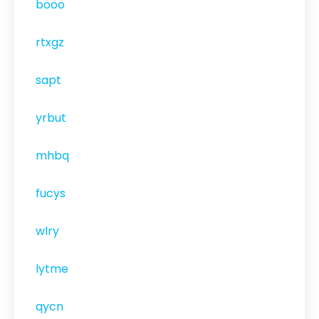
booo
rtxgz
sapt
yrbut
mhbq
fucys
wlry
lytme
qycn